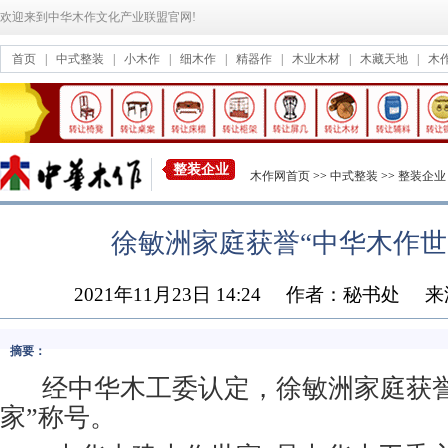
欢迎来到中华木作文化产业联盟官网!
首页
|
中式整装
|
小木作
|
细木作
|
精器作
|
木业木材
|
木藏天地
|
木
整装企业
木作网首页
>>
中式整装
>>
整装企业
徐敏洲家庭获誉“中华木作世
2021年11月23日 14:24
作者：秘书处
来
摘要：
经中华木工委认定，徐敏洲家庭获誉
家”称号。