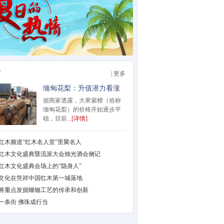
市
| 更多
缅甸花梨：升值潜力看涨
据商家透露，大果紫檀（俗称
缅甸花梨）的价格开始逐步平
稳，目前...
[详情]
红木频道“红木名人堂”里聚名人
红木文化盛典暨流派大会烛光酒会侧记
红木文化盛典会场上的“隐身人”
文化在凭祥中国红木第一城落地
将重点发掘螺钿工艺的传承和创新
一条街 佛珠成行当