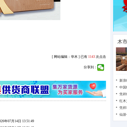
木
[ 网站编辑：华木 ] 已有
1143
次点击
分享到：
新浪
中国
凭祥
红木
凭祥
仙游
2026年07月14日 13:51:49