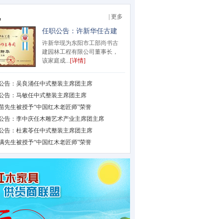
讯
| 更多
任职公告：许新华任古建
木作主席团主席
许新华现为东阳市工部尚书古
建园林工程有限公司董事长，
该家庭成...
[详情]
公告：吴良涌任中式整装主席团主席
公告：马敏任中式整装主席团主席
苗先生被授予“中国红木老匠师”荣誉
公告：李中庆任木雕艺术产业主席团主席
公告：杜素苓任中式整装主席团主席
满先生被授予“中国红木老匠师”荣誉