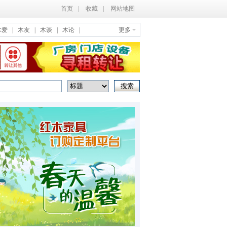
首页
|
收藏
|
网站地图
木爱
|
木友
|
木谈
|
木论
|
更多