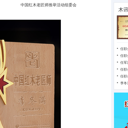
中国红木老匠师推举活动组委会
木
任职
任职
任军
任职
任职
李冬