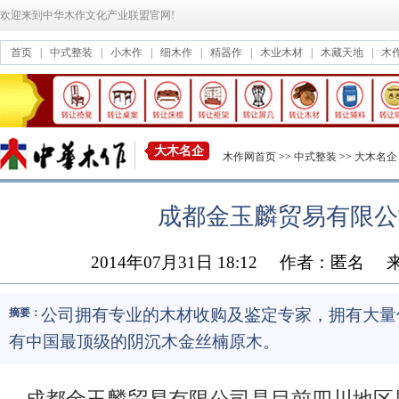
欢迎来到中华木作文化产业联盟官网!
首页
|
中式整装
|
小木作
|
细木作
|
精器作
|
木业木材
|
木藏天地
|
木
大木名企
木作网首页
>>
中式整装
>>
大木名企
成都金玉麟贸易有限公
2014年07月31日 18:12
作者：匿名
公司拥有专业的木材收购及鉴定专家，拥有大量
摘要：
有中国最顶级的阴沉木金丝楠原木。