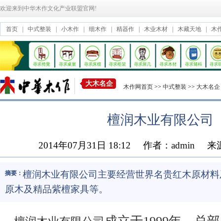
欢迎来到中华木作文化产业联盟官网!
首页
|
中式整装
|
小木作
|
细木作
|
精器作
|
木业木材
|
木藏天地
|
木
大木名企
木作网首页
>>
中式整装
>>
大木名企
檀润木业有限公司
2014年07月31日 18:12
作者：admin
来
檀润木业有限公司主要经营世界名贵红木原材料
摘要：
原木及精品紫檀家具等。