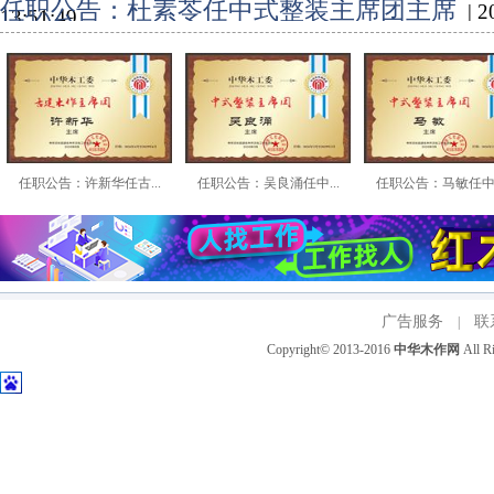
任职公告：杜素苓任中式整装主席团主席
| 
13:51:49
任职公告：许新华任古...
任职公告：吴良涌任中...
任职公告：马敏任中式
广告服务
联
|
Copyright© 2013-2016
中华木作网
All 